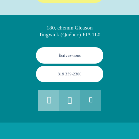
180, chemin Gleason
Tingwick (Québec) J0A 1L0
Écrivez-nous
819 359-2300