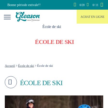
Skip
Bonne période estivale!!
0/20
0/ 11
to
content
ACHAT EN LIGNE
ÉCOLE DE SKI
Accueil
>
École de ski
>
École de ski
ÉCOLE DE SKI