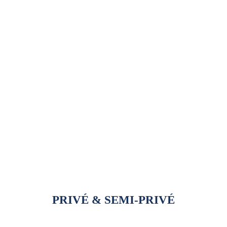
ENFANT / ADULTE
(ski/planche)
À la carte
Bloc d’heures (6h)
Tous les détails
PRIVÉ & SEMI-PRIVÉ