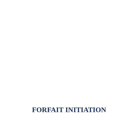
ENFANT / ADULTE
(ski/planche)
Forfait tout inclus
2 étapes d’apprentissage
Tous les détails
FORFAIT INITIATION