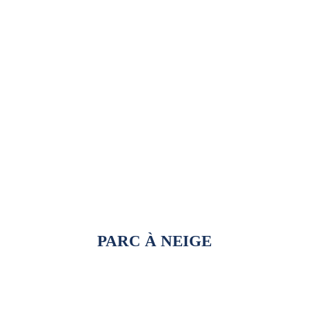
ENFANT / ADULTE
(ski/planche)
2h de cours
privé ou semi privé
Tous les détails
PARC À NEIGE