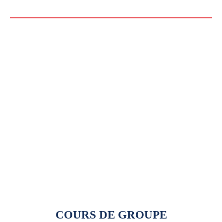
ENFANT
(ski/planche)
4 et 8 semaines
Tout-terrain (8fds)
Tous les détails
COURS DE GROUPE