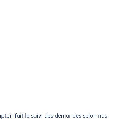
Équipe de compétition
t
 salles
t
ommet
mptoir fait le suivi des demandes selon nos