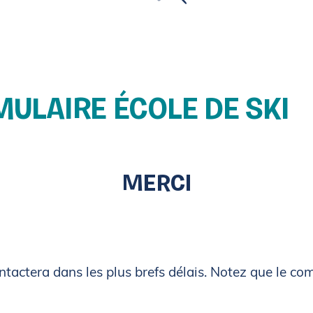
Raquette
Chalet du Somme
Location de
Chalet principal
WISKI PUB
ULAIRE ÉCOLE DE SKI
Salle Desjardins
Chalet du Somme
Événement au S
MERCI
ntactera dans les plus brefs délais. Notez que le co