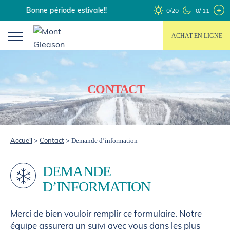
Skip
Bonne période estivale!!
0/20
0/ 11
to
content
ACHAT EN LIGNE
CONTACT
Accueil
>
Contact
>
Demande d’information
DEMANDE
D’INFORMATION
Merci de bien vouloir remplir ce formulaire. Notre
équipe assurera un suivi avec vous dans les plus