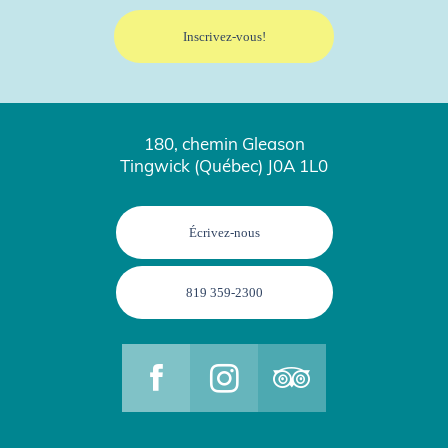
180, chemin Gleason
Tingwick (Québec) J0A 1L0
Écrivez-nous
819 359-2300