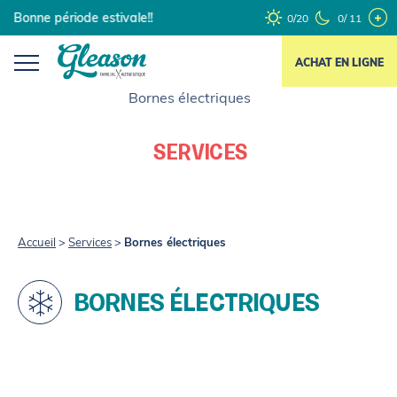
Skip
Bonne période estivale!!
0/20
0/ 11
to
content
ACHAT EN LIGNE
SERVICES
Accueil
>
Services
>
Bornes électriques
BORNES ÉLECTRIQUES