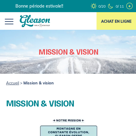
Skip
Bonne période estivale!!
0/20
0/ 11
to
content
ACHAT EN LIGNE
MISSION & VISION
Accueil
>
Mission & vision
MISSION & VISION