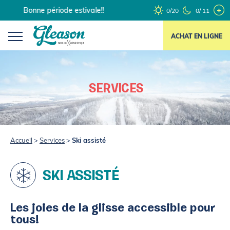
Skip
Bonne période estivale!!
0/20
0/ 11
to
content
ACHAT EN LIGNE
SERVICES
Accueil
>
Services
>
Ski assisté
SKI ASSISTÉ
Les joies de la glisse accessible pour
tous!