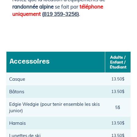
randonnée alpine
se fait par
téléphone
uniquement
(
819 359-3256
)
.
Adulte /
Accessoires
Enfant /
Étudiant
Casque
13.50$
Bâtons
13.50$
Edgie Wedgie (pour tenir ensemble les skis
5$
junior)
Harnais
13.50$
Lunettes de ski
13.50$