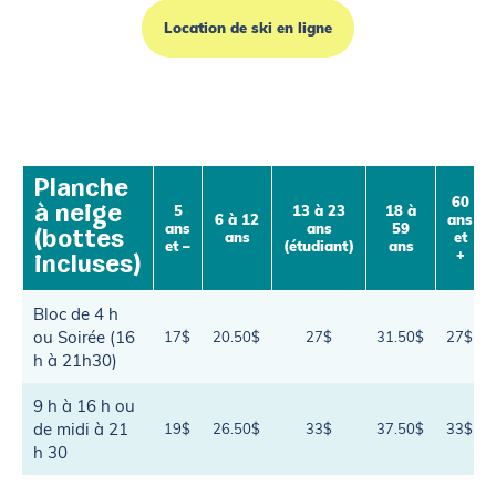
Location de ski en ligne
Planche
60
5
13 à 23
18 à
à neige
6 à 12
ans
ans
ans
59
(bottes
ans
et
et –
(étudiant)
ans
+
incluses)
Bloc de 4 h
ou Soirée (16
17$
20.50$
27$
31.50$
27$
h à 21h30)
9 h à 16 h ou
de midi à 21
19$
26.50$
33$
37.50$
33$
h 30