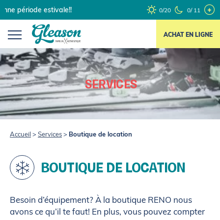
Skip
 période estivale!!
0/20
0/ 11
to
content
ACHAT EN LIGNE
SERVICES
Accueil
>
Services
>
Boutique de location
BOUTIQUE DE LOCATION
Besoin d’équipement? À la boutique RENO nous
avons ce qu’il te faut! En plus, vous pouvez compter