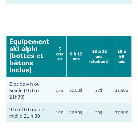
Équipement
ski alpin
5
13 à 23
18 à
ans
6 à 12
a
(bottes et
ans
59
en
ans
(étudiant)
ans
bâtons
–
inclus)
Bloc de 4 h ou
Soirée (16 h à
17$
20.50$
27$
31.50$
2
21h30)
9 h à 16 h ou de
19$
26.50$
33$
37.50$
3
midi à 21 h 30