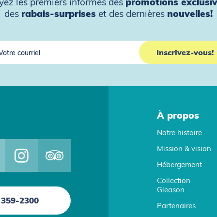
yez les premiers informés des
promotions exclusi
des
rabais-surprises
et des dernières
nouvelles!
À propos
Notre histoire
Mission & vision
Hébergement
Collection
Gleason
 359-2300
Partenaires