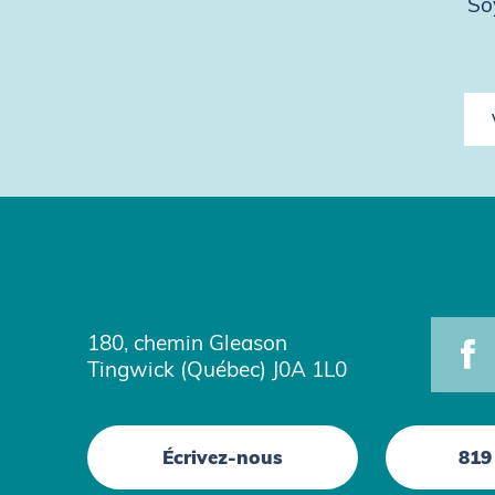
So
180, chemin Gleason
Tingwick (Québec) J0A 1L0
Écrivez-nous
819