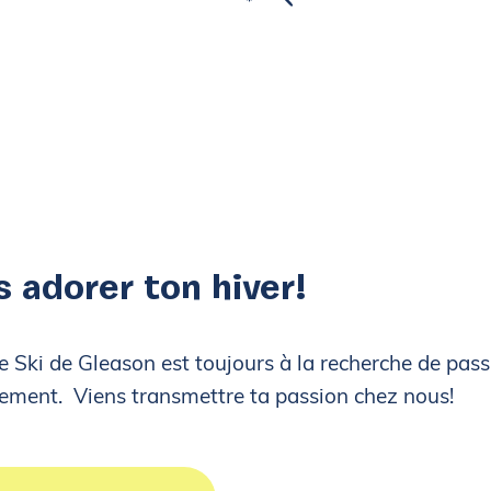
Raquette
Chalet du Somme
Location de
Chalet principal
WISKI PUB
Salle Desjardins
Chalet du Somme
Événement au S
s adorer ton hiver!
de Ski de Gleason est toujours à la recherche de pas
nement. Viens transmettre ta passion chez nous!