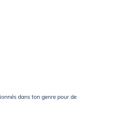
Équipe de compétition
t
 salles
t
ommet
sionnés dans ton genre pour de