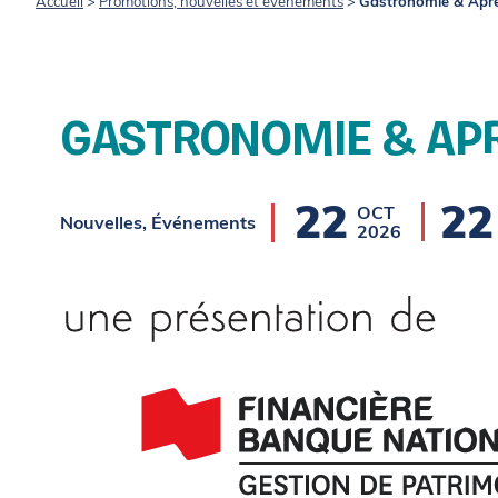
Accueil
>
Promotions, nouvelles et événements
>
Gastronomie & Aprè
GASTRONOMIE & APR
22
22
OCT
Nouvelles, Événements
2026