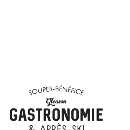
Équipe de compétition
t
 salles
t
ommet