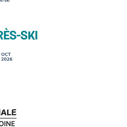
s-ski
Raquette
Chalet du Somme
Location de
Chalet principal
ÈS-SKI
WISKI PUB
Salle Desjardins
OCT
2026
Chalet du Somme
Événement au S