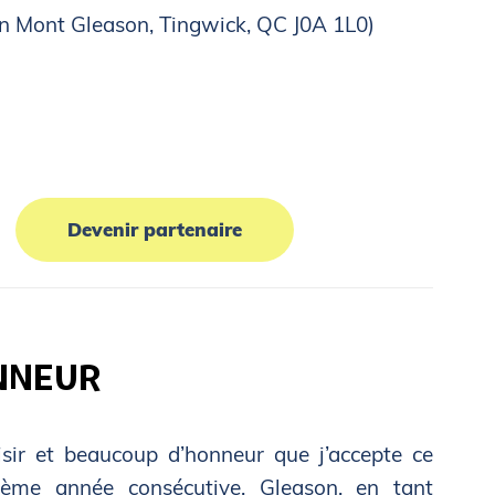
in Mont Gleason, Tingwick, QC J0A 1L0)
Devenir partenaire
NNEUR
isir et beaucoup d’honneur que j’accepte ce
ième année consécutive. Gleason, en tant