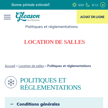
Skip
Bonne période estivale!!
0/20
0/ 11
to
content
ACHAT EN LIGNE
LOCATION DE SALLES
Accueil
>
Location de salles
>
Politiques et réglementations
POLITIQUES ET
RÉGLEMENTATIONS
Conditions générales