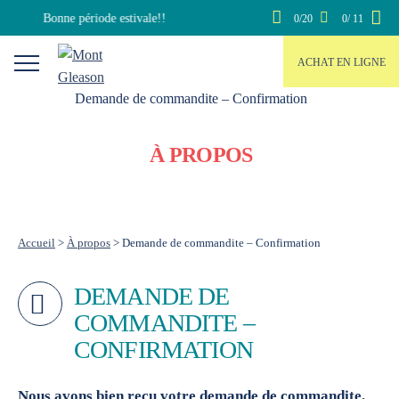
Skip
Bonne période estivale!!
0/20
0/ 11
to
content
ACHAT EN LIGNE
À PROPOS
Accueil
>
À propos
>
Demande de commandite – Confirmation
DEMANDE DE
COMMANDITE –
CONFIRMATION
Nous avons bien reçu votre demande de commandite.