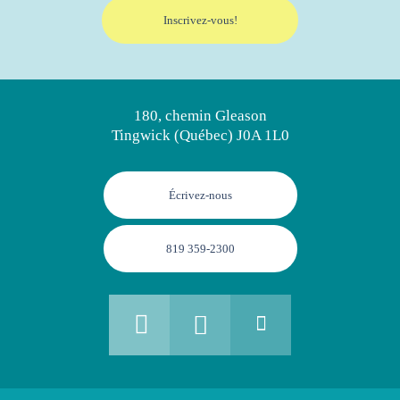
180, chemin Gleason
Tingwick (Québec) J0A 1L0
Écrivez-nous
819 359-2300