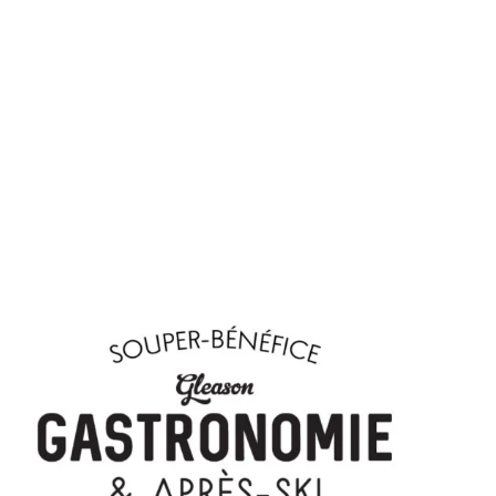
Équipe de compétition
t
 salles
t
ommet