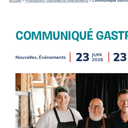
Accueil
>
Promotions, nouvelles et événements
>
Communiqué Gastro
COMMUNIQUÉ GASTR
23
23
JUIN
Nouvelles, Événements
2026